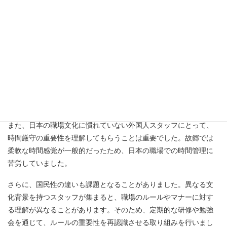
── 外国人雇用を開始して、困ったこ
とや苦労したことはありますか？
最も大きな課題の一つは、言語の壁です。日本語を母国語としな
いスタッフにとって、日本語の理解やコミュニケーションは大き
なハードルとなります。この問題を解決するために、私たちは外
国人スタッフ向けの日本語研修プログラムを設け、コミュニケー
ションを円滑にする努力を続けています。
また、日本の職場文化に慣れていない外国人スタッフにとって、
時間厳守の重要性を理解してもらうことは重要でした。故郷では
柔軟な時間感覚が一般的だったため、日本の職場での時間管理に
苦労していました。
さらに、国民性の違いも課題となることがありました。異なる文
化背景を持つスタッフが集まると、職場のルールやマナーに対す
る理解が異なることがあります。そのため、定期的な研修や勉強
会を通じて、ルールの重要性を再認識させる取り組みを行いまし